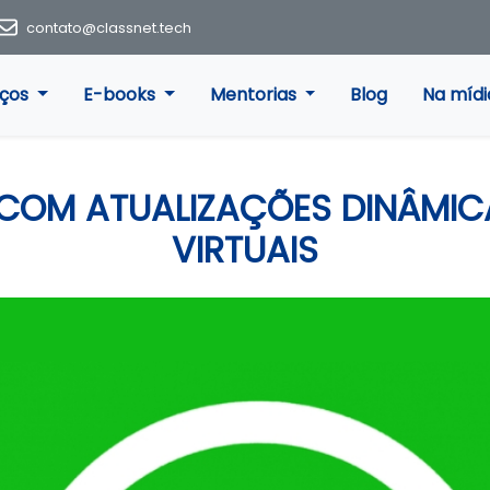
contato@classnet.tech
iços
E-books
Mentorias
Blog
Na mídi
COM ATUALIZAÇÕES DINÂMI
VIRTUAIS