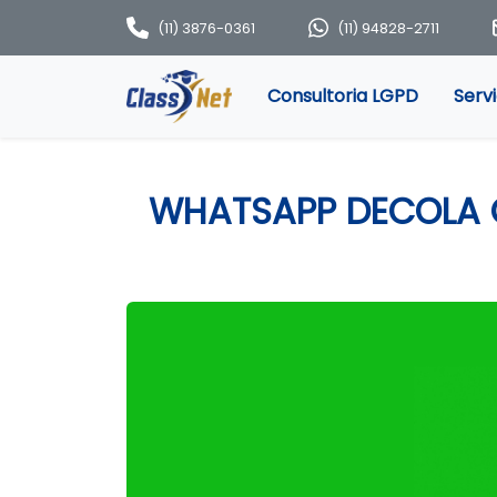
(11) 3876-0361
(11) 94828-2711
Consultoria LGPD
Serv
WHATSAPP DECOLA 