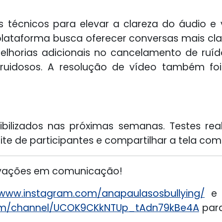
técnicos para elevar a clareza do áudio e 
plataforma busca oferecer conversas mais cl
elhorias adicionais no cancelamento de ruíd
 ruidosos. A resolução de vídeo também f
bilizados nas próximas semanas. Testes real
te de participantes e compartilhar a tela com
novações em comunicação!
/www.instagram.com/anapaulasosbullying/
e 
om/channel/UCOK9CKkNTUp_tAdn79kBe4A
para