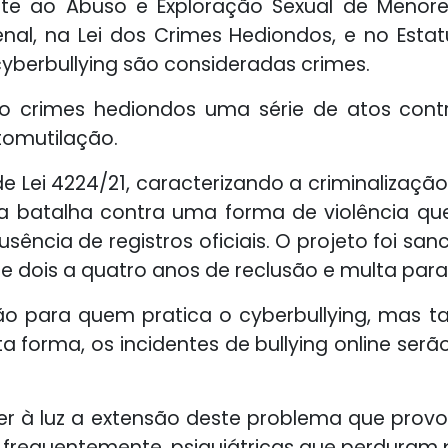
te ao Abuso e Exploração Sexual de Menore
al, na Lei dos Crimes Hediondos, e no Estat
yberbullying são consideradas crimes.
 crimes hediondos uma série de atos contr
utomutilação.
e Lei 4224/21, caracterizando a criminalizaçã
 na batalha contra uma forma de violência q
ência de registros oficiais. O projeto foi san
e dois a quatro anos de reclusão e multa para 
ão para quem pratica o cyberbullying, mas 
a forma, os incidentes de bullying online s
zer à luz a extensão deste problema que provo
, frequentemente, psiquiátricas que perduram 