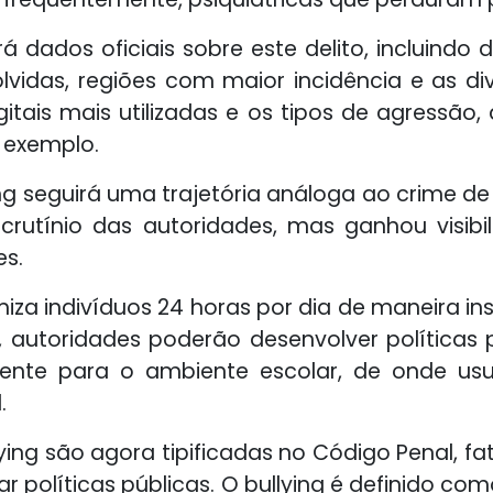
erá dados oficiais sobre este delito, incluind
olvidas, regiões com maior incidência e as d
tais mais utilizadas e os tipos de agressão, 
r exemplo.
 seguirá uma trajetória análoga ao crime de 
scrutínio das autoridades, mas ganhou visib
es.
imiza indivíduos 24 horas por dia de maneira in
s, autoridades poderão desenvolver política
lmente para o ambiente escolar, de onde us
.
llying são agora tipificadas no Código Penal, 
 políticas públicas. O bullying é definido co