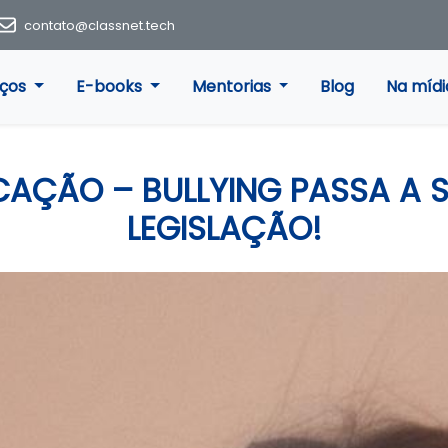
contato@classnet.tech
iços
E-books
Mentorias
Blog
Na mídi
AÇÃO – BULLYING PASSA A 
LEGISLAÇÃO!