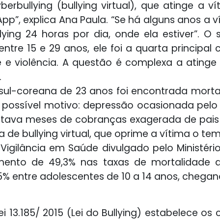
rbullying (bullying virtual), que atinge a ví
pp”, explica Ana Paula. “Se há alguns anos a 
llying 24 horas por dia, onde ela estiver”. 
ntre 15 e 29 anos, ele foi a quarta principa
se e violência. A questão é complexa a ating
.
a sul-coreana de 23 anos foi encontrada mort
O possível motivo: depressão ocasionada pelo b
elatava meses de cobranças exagerada de pais
a de bullying virtual, que oprime a vítima o t
Vigilância em Saúde divulgado pelo Ministér
ento de 49,3% nas taxas de mortalidade d
5% entre adolescentes de 10 a 14 anos, chegando
i 13.185/ 2015 (Lei do Bullying) estabelece os 