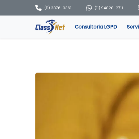
(11) 3876-0361
(11) 94828-2711
Consultoria LGPD
Serv