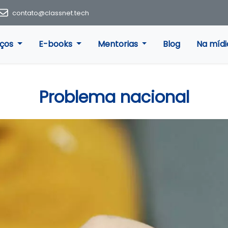
contato@classnet.tech
iços
E-books
Mentorias
Blog
Na mídi
Problema nacional