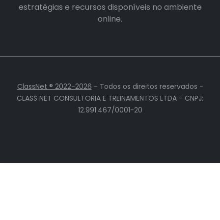
estratégias e recursos disponíveis no ambiente
online.
ClassNet ® 2022-2026
- Todos os direitos reservados -
CLASS NET CONSULTORIA E TREINAMENTOS LTDA - CNPJ:
12.991.467/0001-20