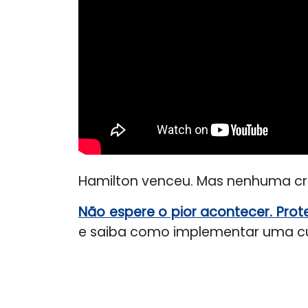
Hamilton venceu. Mas nenhuma cria
Não espere o pior acontecer. Prot
e saiba como implementar uma cult