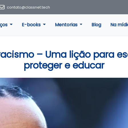
contato@classnet.tech
iços
E-books
Mentorias
Blog
Na mídi
e racismo – Uma lição para e
proteger e educar