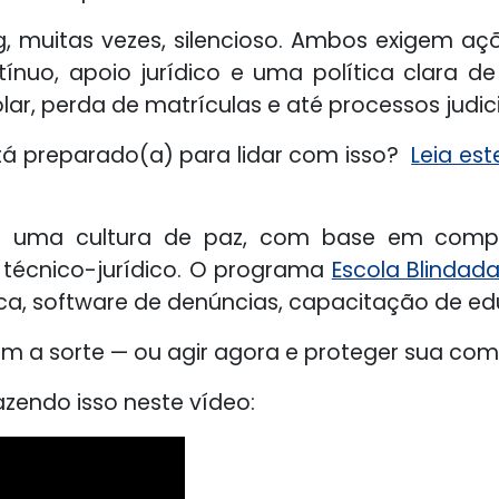
ng, muitas vezes, silencioso. Ambos exigem aç
uo, apoio jurídico e uma política clara d
ar, perda de matrículas e até processos judici
tá preparado(a) para lidar com isso?
Leia est
r uma cultura de paz, com base em complia
 técnico-jurídico. O programa
Escola Blindad
dica, software de denúncias, capacitação de ed
m a sorte — ou agir agora e proteger sua co
azendo isso neste vídeo: