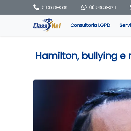
(11) 3876-0361
(11) 94828-2711
Consultoria LGPD
Serv
Hamilton, bullying 