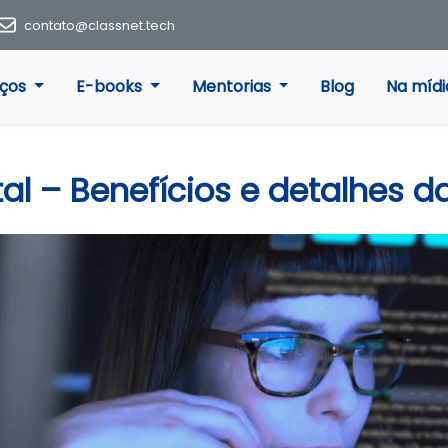
contato@classnet.tech
iços
E-books
Mentorias
Blog
Na mídi
al – Benefícios e detalhes