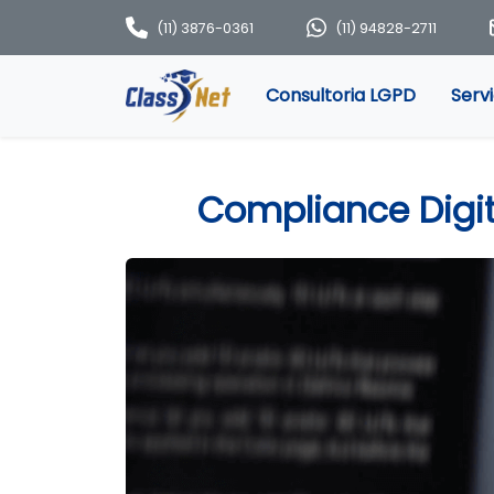
(11) 3876-0361
(11) 94828-2711
Consultoria LGPD
Serv
Compliance Digit