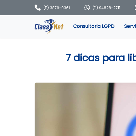
(11) 3876-0361
(11) 94828-2711
Consultoria LGPD
Serv
7 dicas para l