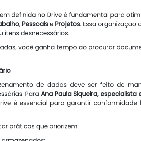
em definida no Drive é fundamental para oti
abalho
,
Pessoais
e
Projetos
. Essa organização a
ou itens desnecessários.
zadas, você ganha tempo ao procurar docume
ário
zenamento de dados deve ser feito de manei
ssárias. Para
Ana Paula Siqueira, especialista e
ve é essencial para garantir conformidade 
r práticas que priorizem:
os armazenados;