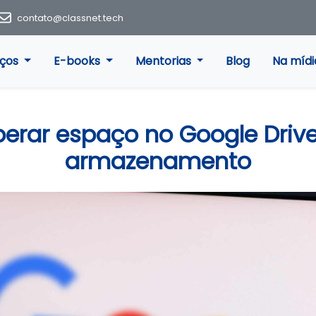
contato@classnet.tech
iços
E-books
Mentorias
Blog
Na mídi
iberar espaço no Google Drive
armazenamento